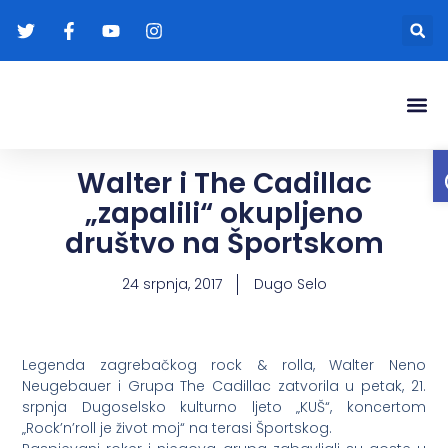
Gradonače
Transparentna
Walter i The Cadillac
„zapalili“ okupljeno
društvo na Športskom
24 srpnja, 2017
Dugo Selo
Legenda zagrebačkog rock & rolla, Walter Neno
Neugebauer i Grupa The Cadillac zatvorila u petak, 21.
srpnja Dugoselsko kulturno ljeto „KUŠ“, koncertom
„Rock’n’roll je život moj“ na terasi Športskog.