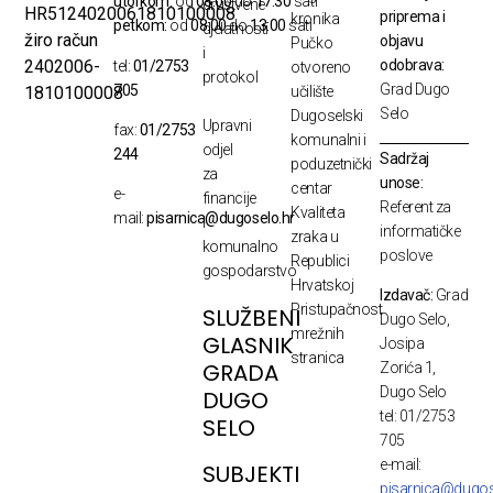
utorkom:
od
08:00
do
17:30
sati
društvene
HR5124020061810100008
priprema i
kronika
petkom:
od
08:00
do
13:00
sati
djelatnosti
žiro račun
objavu
Pučko
i
odobrava:
2402006-
tel:
01/2753
otvoreno
protokol
Grad Dugo
705
1810100008
učilište
Selo
Dugoselski
Upravni
fax:
01/2753
komunalni i
odjel
244
Sadržaj
poduzetnički
za
unose:
centar
e-
financije
Referent za
Kvaliteta
mail:
pisarnica@dugoselo.hr
i
informatičke
zraka u
komunalno
poslove
Republici
gospodarstvo
Hrvatskoj
Izdavač:
Grad
Pristupačnost
SLUŽBENI
Dugo Selo,
mrežnih
GLASNIK
Josipa
stranica
GRADA
Zorića 1,
Dugo Selo
DUGO
tel: 01/2753
SELO
705
e-mail:
SUBJEKTI
pisarnica@dugos