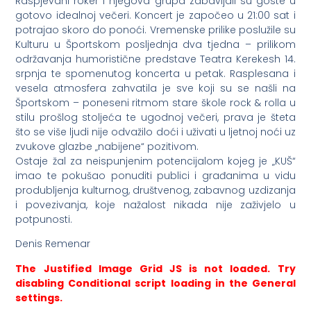
Raspjevani roker i njegova grupa zabavljali su goste u
gotovo idealnoj večeri. Koncert je započeo u 21:00 sat i
potrajao skoro do ponoći. Vremenske prilike poslužile su
Kulturu u Športskom posljednja dva tjedna – prilikom
održavanja humoristične predstave Teatra Kerekesh 14.
srpnja te spomenutog koncerta u petak. Rasplesana i
vesela atmosfera zahvatila je sve koji su se našli na
Športskom – poneseni ritmom stare škole rock & rolla u
stilu prošlog stoljeća te ugodnoj večeri, prava je šteta
što se više ljudi nije odvažilo doći i uživati u ljetnoj noći uz
zvukove glazbe „nabijene“ pozitivom.
Ostaje žal za neispunjenim potencijalom kojeg je „KUŠ“
imao te pokušao ponuditi publici i građanima u vidu
produbljenja kulturnog, društvenog, zabavnog uzdizanja
i povezivanja, koje nažalost nikada nije zaživjelo u
potpunosti.
Denis Remenar
The Justified Image Grid JS is not loaded. Try
disabling Conditional script loading in the General
settings.