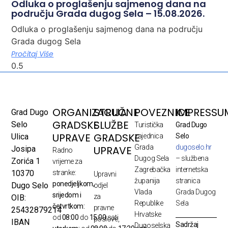
Odluka o proglašenju sajmenog dana na
području Grada dugog Sela – 15.08.2026.
Odluka o proglašenju sajmenog dana na području
Grada dugog Sela
Pročitaj Više
ORGANIZACIJA
STRUČNE
POVEZNICE
IMPRESSU
Grad Dugo
GRADSKE
SLUŽBE
Selo
Turistička
Grad Dugo
UPRAVE
GRADSKE
Ulica
zajednica
Selo
Grada
dugoselo.hr
UPRAVE
Josipa
Radno
Dugog Sela
– službena
Zorića 1
vrijeme za
Zagrebačka
internetska
10370
stranke:
Upravni
županija
stranica
ponedjeljkom,
Dugo Selo
odjel
Vlada
Grada Dugog
srijedom i
za
OIB:
Republike
Sela
četvrtkom:
pravne
25432879214
Hrvatske
od
08:00
do
15:00
sati
poslove,
IBAN
Sadržaj
Dugoselska