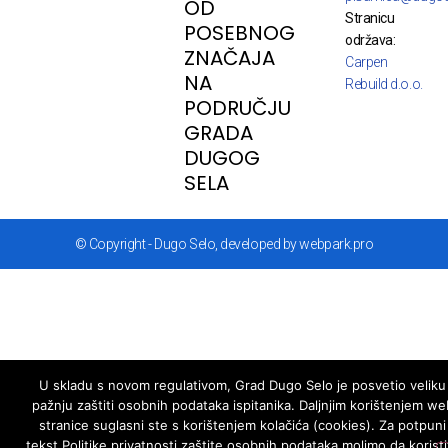
OD
Stranicu
POSEBNOG
održava:
ZNAČAJA
Carpen
NA
Rebuild d.o.o.
PODRUČJU
GRADA
DUGOG
SELA
© Copyright - Dugo Selo, developed by webpark.pro
U skladu s novom regulativom, Grad Dugo Selo je posvetio veliku
pažnju zaštiti osobnih podataka ispitanika. Daljnjim korištenjem we
stranice suglasni ste s korištenjem kolačića (cookies). Za potpuni
tekst Politike privatnosti zaštite osobnih podataka molimo da koristi