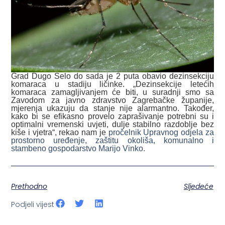
Grad Dugo Selo do sada je 2 puta obavio dezinsekciju
komaraca u stadiju ličinke. „Dezinsekcije letećih
komaraca zamagljivanjem će biti, u suradnji smo sa
Zavodom za javno zdravstvo Zagrebačke županije,
mjerenja ukazuju da stanje nije alarmantno. Također,
kako bi se efikasno provelo zaprašivanje potrebni su i
optimalni vremenski uvjeti, dulje stabilno razdoblje bez
kiše i vjetra“, rekao nam je
pročelnik Upravnog odjela za
prostorno uređenje, zaštitu okoliša, komunalno i
stambeno gospodarstvo Marijo Vinko.
Prethodno
Sljedeće
Podjeli vijest