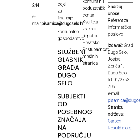
komunalni i
odjel
244
Sadržaj
poduzetnički
za
unose:
centar
e-
financije
Referent za
Kvaliteta
mail:
pisarnica@dugoselo.hr
i
informatičke
zraka u
komunalno
poslove
Republici
gospodarstvo
Hrvatskoj
Izdavač:
Grad
Pristupačnost
SLUŽBENI
Dugo Selo,
mrežnih
GLASNIK
Josipa
stranica
GRADA
Zorića 1,
Dugo Selo
DUGO
tel: 01/2753
SELO
705
e-mail:
SUBJEKTI
pisarnica@dugos
OD
Stranicu
POSEBNOG
održava:
ZNAČAJA
Carpen
NA
Rebuild d.o.o.
PODRUČJU