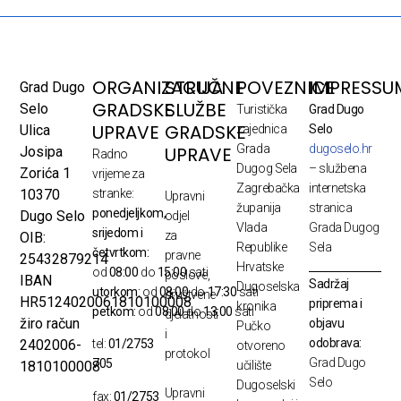
ORGANIZACIJA
STRUČNE
POVEZNICE
IMPRESSU
Grad Dugo
GRADSKE
SLUŽBE
Selo
Turistička
Grad Dugo
UPRAVE
GRADSKE
Ulica
zajednica
Selo
Grada
dugoselo.hr
UPRAVE
Josipa
Radno
Dugog Sela
– službena
Zorića 1
vrijeme za
Zagrebačka
internetska
10370
stranke:
Upravni
županija
stranica
ponedjeljkom,
Dugo Selo
odjel
Vlada
Grada Dugog
srijedom i
za
OIB:
Republike
Sela
četvrtkom:
pravne
25432879214
Hrvatske
od
08:00
do
15:00
sati
poslove,
IBAN
Sadržaj
Dugoselska
utorkom:
od
08:00
do
17:30
sati
društvene
HR5124020061810100008
priprema i
kronika
petkom:
od
08:00
do
13:00
sati
djelatnosti
žiro račun
objavu
Pučko
i
odobrava:
2402006-
tel:
01/2753
otvoreno
protokol
Grad Dugo
705
1810100008
učilište
Selo
Dugoselski
Upravni
fax:
01/2753