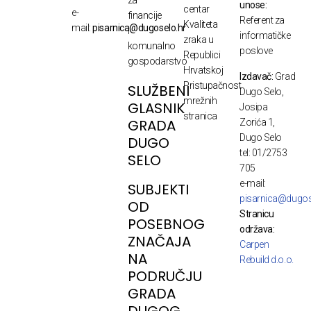
unose:
centar
e-
financije
Referent za
Kvaliteta
mail:
pisarnica@dugoselo.hr
i
informatičke
zraka u
komunalno
poslove
Republici
gospodarstvo
Hrvatskoj
Izdavač:
Grad
Pristupačnost
SLUŽBENI
Dugo Selo,
mrežnih
GLASNIK
Josipa
stranica
GRADA
Zorića 1,
Dugo Selo
DUGO
tel: 01/2753
SELO
705
e-mail:
SUBJEKTI
pisarnica@dugos
OD
Stranicu
POSEBNOG
održava:
ZNAČAJA
Carpen
NA
Rebuild d.o.o.
PODRUČJU
GRADA
DUGOG