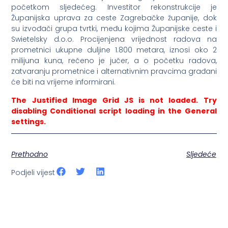
početkom sljedećeg. Investitor rekonstrukcije je
Županijska uprava za ceste Zagrebačke županije, dok
su izvođači grupa tvrtki, među kojima Županijske ceste i
Swietelsky d.o.o. Procijenjena vrijednost radova na
prometnici ukupne duljine 1.800 metara, iznosi oko 2
milijuna kuna, rečeno je jučer, a o početku radova,
zatvaranju prometnice i alternativnim pravcima građani
će biti na vrijeme informirani.
The Justified Image Grid JS is not loaded. Try
disabling Conditional script loading in the General
settings.
Prethodno
Sljedeće
Podjeli vijest