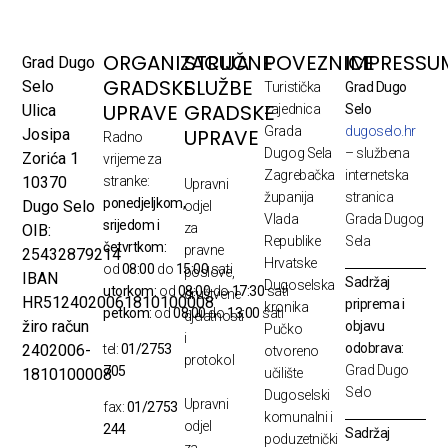
ORGANIZACIJA
STRUČNE
POVEZNICE
IMPRESSU
Grad Dugo
GRADSKE
SLUŽBE
Selo
Turistička
Grad Dugo
UPRAVE
GRADSKE
Ulica
zajednica
Selo
Grada
dugoselo.hr
UPRAVE
Josipa
Radno
Dugog Sela
– službena
Zorića 1
vrijeme za
Zagrebačka
internetska
10370
stranke:
Upravni
županija
stranica
ponedjeljkom,
Dugo Selo
odjel
Vlada
Grada Dugog
srijedom i
za
OIB:
Republike
Sela
četvrtkom:
pravne
25432879214
Hrvatske
od
08:00
do
15:00
sati
poslove,
IBAN
Sadržaj
Dugoselska
utorkom:
od
08:00
do
17:30
sati
društvene
HR5124020061810100008
priprema i
kronika
petkom:
od
08:00
do
13:00
sati
djelatnosti
žiro račun
objavu
Pučko
i
odobrava:
2402006-
tel:
01/2753
otvoreno
protokol
Grad Dugo
705
1810100008
učilište
Selo
Dugoselski
Upravni
fax:
01/2753
komunalni i
odjel
244
Sadržaj
poduzetnički
za