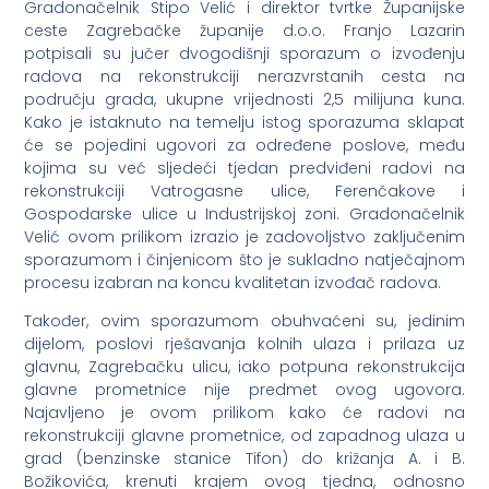
Gradonačelnik Stipo Velić i direktor tvrtke Županijske
ceste Zagrebačke županije d.o.o. Franjo Lazarin
potpisali su jučer dvogodišnji sporazum o izvođenju
radova na rekonstrukciji nerazvrstanih cesta na
području grada, ukupne vrijednosti 2,5 milijuna kuna.
Kako je istaknuto na temelju istog sporazuma sklapat
će se pojedini ugovori za određene poslove, među
kojima su već sljedeći tjedan predviđeni radovi na
rekonstrukciji Vatrogasne ulice, Ferenčakove i
Gospodarske ulice u Industrijskoj zoni. Gradonačelnik
Velić ovom prilikom izrazio je zadovoljstvo zaključenim
sporazumom i činjenicom što je sukladno natječajnom
procesu izabran na koncu kvalitetan izvođač radova.
Također, ovim sporazumom obuhvaćeni su, jedinim
dijelom, poslovi rješavanja kolnih ulaza i prilaza uz
glavnu, Zagrebačku ulicu, iako potpuna rekonstrukcija
glavne prometnice nije predmet ovog ugovora.
Najavljeno je ovom prilikom kako će radovi na
rekonstrukciji glavne prometnice, od zapadnog ulaza u
grad (benzinske stanice Tifon) do križanja A. i B.
Božikovića, krenuti krajem ovog tjedna, odnosno