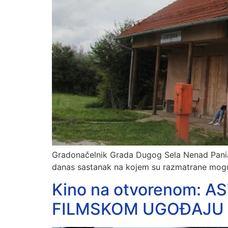
Gradonačelnik Grada Dugog Sela Nenad Panian 
danas sastanak na kojem su razmatrane moguć
Kino na otvorenom: 
FILMSKOM UGOĐAJU