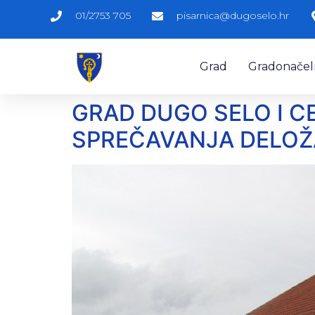
01/2753 705
pisarnica@dugoselo.hr
Grad
Gradonačelni
GRAD DUGO SELO I C
SPREČAVANJA DELOŽA