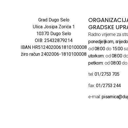
ORGANIZACIJ
Grad Dugo Selo
GRADSKE UPR
Ulica Josipa Zorića 1
10370 Dugo Selo
Radno vrijeme za str
OIB: 25432879214
ponedjeljkom, srijedo
IBAN HR5124020061810100008
od
08:00
do
15:00
sa
žiro račun 2402006-1810100008
utorkom:
od
08:00
d
petkom:
od
08:00
d
tel:
01/2753 705
fax:
01/2753 244
e-mail:
pisarnica@du