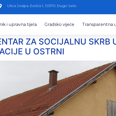
Ulica Josipa Zorića 1, 10370 Dugo Selo
k i upravna tijela
Gradsko vijeće
Transparentna 
ENTAR ZA SOCIJALNU SKRB
CIJE U OSTRNI