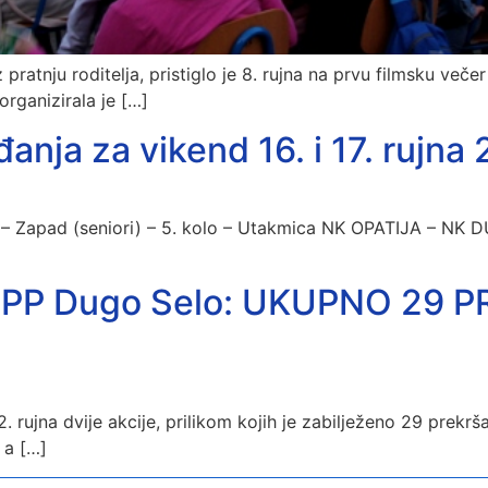
 pratnju roditelja, pristiglo je 8. rujna na prvu filmsku več
organizirala je […]
nja za vikend 16. i 17. rujna 
 – Zapad (seniori) – 5. kolo – Utakmica NK OPATIJA – NK D
je PP Dugo Selo: UKUPNO 29
12. rujna dvije akcije, prilikom kojih je zabilježeno 29 prekr
 a […]