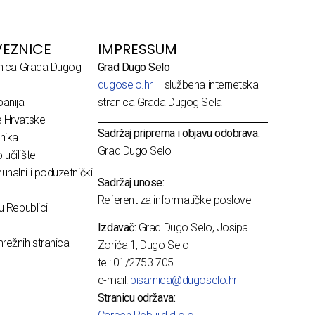
EZNICE
IMPRESSUM
dnica Grada Dugog
Grad Dugo Selo
dugoselo.hr
– službena internetska
anija
stranica Grada Dugog Sela
e Hrvatske
Sadržaj priprema i objavu odobrava:
nika
Grad Dugo Selo
učilište
nalni i poduzetnički
Sadržaj unose:
Referent za informatičke poslove
u Republici
Izdavač:
Grad Dugo Selo, Josipa
režnih stranica
Zorića 1, Dugo Selo
tel: 01/2753 705
e-mail:
pisarnica@dugoselo.hr
Stranicu održava: