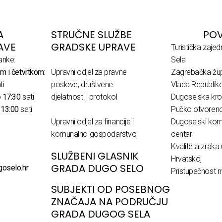
A
STRUČNE SLUŽBE
POV
AVE
GRADSKE UPRAVE
Turistička zaje
anke:
Sela
m i četvrtkom:
Upravni odjel za pravne
Zagrebačka žup
ti
poslove, društvene
Vlada Republik
o
17:30
sati
djelatnosti i protokol
Dugoselska kro
o
13:00
sati
Pučko otvoreno 
Upravni odjel za financije i
Dugoselski komu
komunalno gospodarstvo
centar
Kvaliteta zraka 
SLUŽBENI GLASNIK
Hrvatskoj
GRADA DUGO SELO
goselo.hr
Pristupačnost m
SUBJEKTI OD POSEBNOG
ZNAČAJA NA PODRUČJU
GRADA DUGOG SELA