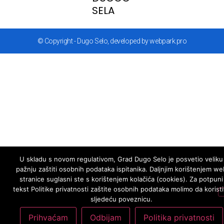
SELA
© Copyright - Dugo Selo, developed by webpark.pro
U skladu s novom regulativom, Grad Dugo Selo je posvetio veliku
pažnju zaštiti osobnih podataka ispitanika. Daljnjim korištenjem we
stranice suglasni ste s korištenjem kolačića (cookies). Za potpuni
tekst Politike privatnosti zaštite osobnih podataka molimo da koristi
sljedeću poveznicu.
Prihvaćam
Odbijam
Politika privatnosti