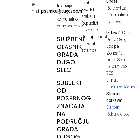
unose:
centar
e-
financije
Referent za
Kvaliteta
mail:
pisarnica@dugoselo.hr
i
informatičke
zraka u
komunalno
poslove
Republici
gospodarstvo
Hrvatskoj
Izdavač:
Grad
Pristupačnost
SLUŽBENI
Dugo Selo,
mrežnih
GLASNIK
Josipa
stranica
GRADA
Zorića 1,
Dugo Selo
DUGO
tel: 01/2753
SELO
705
e-mail:
SUBJEKTI
pisarnica@dugos
OD
Stranicu
POSEBNOG
održava:
ZNAČAJA
Carpen
NA
Rebuild d.o.o.
PODRUČJU
GRADA
DUGOG