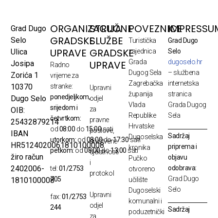
ORGANIZACIJA
STRUČNE
POVEZNICE
IMPRESSU
Grad Dugo
GRADSKE
SLUŽBE
Selo
Turistička
Grad Dugo
UPRAVE
GRADSKE
Ulica
zajednica
Selo
Grada
dugoselo.hr
UPRAVE
Josipa
Radno
Dugog Sela
– službena
Zorića 1
vrijeme za
Zagrebačka
internetska
10370
stranke:
Upravni
županija
stranica
ponedjeljkom,
Dugo Selo
odjel
Vlada
Grada Dugog
srijedom i
za
OIB:
Republike
Sela
četvrtkom:
pravne
25432879214
Hrvatske
od
08:00
do
15:00
sati
poslove,
IBAN
Sadržaj
Dugoselska
utorkom:
od
08:00
do
17:30
sati
društvene
HR5124020061810100008
priprema i
kronika
petkom:
od
08:00
do
13:00
sati
djelatnosti
žiro račun
objavu
Pučko
i
odobrava:
2402006-
tel:
01/2753
otvoreno
protokol
Grad Dugo
705
1810100008
učilište
Selo
Dugoselski
Upravni
fax:
01/2753
komunalni i
odjel
244
Sadržaj
poduzetnički
za