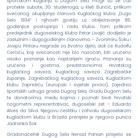
sportskom kuglanju u Dugom Selu mogli su se čuti
protekle subote, 30. studenoga, u Kleti Bunčić, prilikom
svečanog okupljanja članova Kuglačkog kluba „Dugo
Selo 1934“ i njihovih gostiju uz obilježavanje 85.
godišnjice postojanja i rada Kluba. Tom prilikom
predsjednik dugoselskog Kluba Petar Livajić dodijelio je
zaslužnim i dugogodišnjim članovima – Zvonimiru Šoku i
Josipu Pintaru nagrade za životno djelo, dok će Rudolfu
Cerčiću, koji svečanosti nije bio nazočan, biti uručeno
visoko priznanje kao najstarijem igraču. Priznanja su
uručena i gostima, predstavnicima Hrvatskog
kuglačkog saveza, Kuglačkog saveza Zagrebačke
županije, Zagrebačkog kuglačkog saveza, Kuglačkom
klubu Zaprešiću (europski i svjetski prvaci), Zajednici
športskih udruga grada Dugog Sela, Gradu Dugom Selu
te donatorima, među kojima i poznati bivši hrvatski
nogometni reprezentativac, dugoselski zet – Eduardo
Alves da Silva. Njegovu čestitku i zahvalu dugoselskom
kuglačkom klubu iz Brazila prenijela je njegova punica
Jadranka Šok.
Gradonačelnik Dugog Sela Nenad Panian prisjetio se