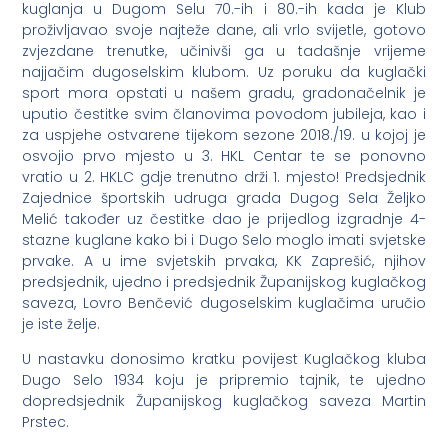
kuglanja u Dugom Selu 70.-ih i 80.-ih kada je Klub
proživljavao svoje najteže dane, ali vrlo svijetle, gotovo
zvjezdane trenutke, učinivši ga u tadašnje vrijeme
najjačim dugoselskim klubom. Uz poruku da kuglački
sport mora opstati u našem gradu, gradonačelnik je
uputio čestitke svim članovima povodom jubileja, kao i
za uspjehe ostvarene tijekom sezone 2018./19. u kojoj je
osvojio prvo mjesto u 3. HKL Centar te se ponovno
vratio u 2. HKLC gdje trenutno drži 1. mjesto! Predsjednik
Zajednice športskih udruga grada Dugog Sela Željko
Melić također uz čestitke dao je prijedlog izgradnje 4-
stazne kuglane kako bi i Dugo Selo moglo imati svjetske
prvake. A u ime svjetskih prvaka, KK Zaprešić, njihov
predsjednik, ujedno i predsjednik Županijskog kuglačkog
saveza, Lovro Benčević dugoselskim kuglačima uručio
je iste želje.
U nastavku donosimo kratku povijest Kuglačkog kluba
Dugo Selo 1934 koju je pripremio tajnik, te ujedno
dopredsjednik Županijskog kuglačkog saveza Martin
Prstec.