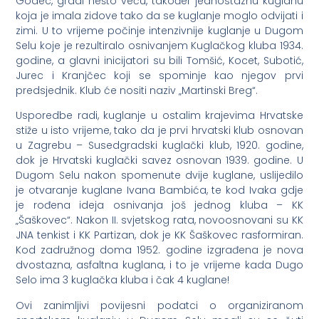
Godec, gradi nešto veću, također jednostaznu kuglanu
koja je imala zidove tako da se kuglanje moglo odvijati i
zimi. U to vrijeme počinje intenzivnije kuglanje u Dugom
Selu koje je rezultiralo osnivanjem Kuglačkog kluba 1934.
godine, a glavni inicijatori su bili Tomšić, Kocet, Subotić,
Jurec i Kranjčec koji se spominje kao njegov prvi
predsjednik. Klub će nositi naziv „Martinski Breg“.
Usporedbe radi, kuglanje u ostalim krajevima Hrvatske
stiže u isto vrijeme, tako da je prvi hrvatski klub osnovan
u Zagrebu – Susedgradski kuglački klub, 1920. godine,
dok je Hrvatski kuglački savez osnovan 1939. godine. U
Dugom Selu nakon spomenute dvije kuglane, uslijedilo
je otvaranje kuglane Ivana Bambića, te kod Ivaka gdje
je rođena ideja osnivanja još jednog kluba – KK
„Šaškovec“. Nakon II. svjetskog rata, novoosnovani su KK
JNA tenkist i KK Partizan, dok je KK Šaškovec rasformiran.
Kod zadružnog doma 1952. godine izgrađena je nova
dvostazna, asfaltna kuglana, i to je vrijeme kada Dugo
Selo ima 3 kuglačka kluba i čak 4 kuglane!
Ovi zanimljivi povijesni podatci o organiziranom