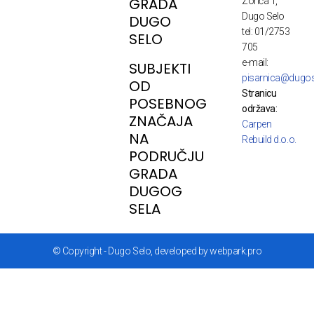
GRADA
Zorića 1,
Dugo Selo
DUGO
tel: 01/2753
SELO
705
e-mail:
SUBJEKTI
pisarnica@dugos
OD
Stranicu
POSEBNOG
održava:
ZNAČAJA
Carpen
NA
Rebuild d.o.o.
PODRUČJU
GRADA
DUGOG
SELA
© Copyright - Dugo Selo, developed by webpark.pro