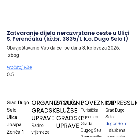
Zatvaranje dijela nerazvrstane ceste u Ulici
S. Ferenčaka (kč.br. 3835/1, k.o. Dugo Selo I)
Obavještavamo Vas da će se dana 8. kolovoza 2026.
zbog
Pročitaj Više
ORGANIZACIJA
STRUČNE
POVEZNICE
IMPRESSU
Grad Dugo
GRADSKE
SLUŽBE
Selo
Turistička
Grad Dugo
UPRAVE
GRADSKE
Ulica
zajednica
Selo
Grada
dugoselo.hr
UPRAVE
Josipa
Radno
Dugog Sela
– službena
Zorića 1
vrijeme za
Zagrebačka
internetska