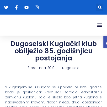
Gradonače
Transparentna
Dugoselski Kuglački klub
obilježio 85. godišnjicu
postojanja
3 prosinca, 2019
Dugo Selo
S kuglanjem se u Dugom Selu počelo još 1925. godine
kada je gostioničar Premužak izgradio jednostaznu
zemljanu kuglanu koja je služila kao ljetna kuglana s
nadsvođenim krovom. Nakon njega, drugi gostioničar