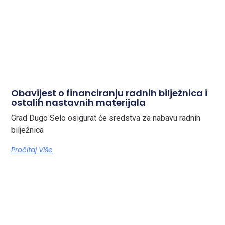
Obavijest o financiranju radnih bilježnica i
ostalih nastavnih materijala
Grad Dugo Selo osigurat će sredstva za nabavu radnih
bilježnica
Pročitaj Više