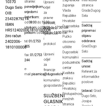
10370
stranke:
Upravni
županija
stranica
ponedjeljkom,
Dugo Selo
odjel
Vlada
Grada Dugog
srijedom i
za
OIB:
Republike
Sela
četvrtkom:
pravne
25432879214
Hrvatske
od
08:00
do
15:00
sati
poslove,
IBAN
Sadržaj
Dugoselska
utorkom:
od
08:00
do
17:30
sati
društvene
HR5124020061810100008
priprema i
kronika
petkom:
od
08:00
do
13:00
sati
djelatnosti
žiro račun
objavu
Pučko
i
odobrava:
2402006-
tel:
01/2753
otvoreno
protokol
Grad Dugo
705
1810100008
učilište
Selo
Dugoselski
Upravni
fax:
01/2753
komunalni i
odjel
244
Sadržaj
poduzetnički
za
unose:
centar
e-
financije
Referent za
Kvaliteta
mail:
pisarnica@dugoselo.hr
i
informatičke
zraka u
komunalno
poslove
Republici
gospodarstvo
Hrvatskoj
Izdavač:
Grad
Pristupačnost
SLUŽBENI
Dugo Selo,
mrežnih
GLASNIK
Josipa
stranica