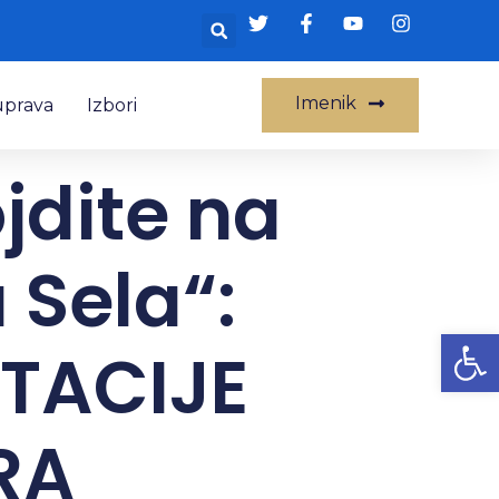
Imenik
uprava
Izbori
jdite na
 Sela“:
Op
TACIJE
RA