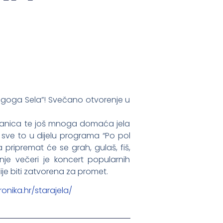
Dugoga Sela”! Svečano otvorenje u
gibanica te još mnoga domaća jela
D i sve to u dijelu programa “Po pol
 pripremat će se grah, gulaš, fiš,
tnje večeri je koncert popularnih
je biti zatvorena za promet.
onika.hr/starajela/