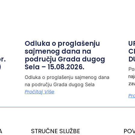
Odluka o proglašenju
U
sajmenog dana na
C
r.
području Grada dugog
D
)
Sela – 15.08.2026.
Poš
na
Odluka o proglašenju sajmenog dana
zav
na području Grada dugog Sela
Pročitaj Više
Pr
A
STRUČNE SLUŽBE
POV