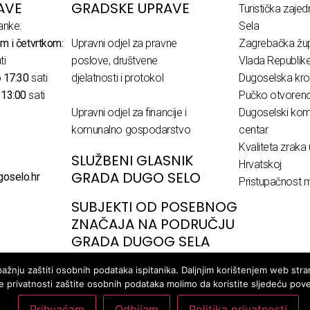
AVE
GRADSKE UPRAVE
Turistička zaje
anke:
Sela
m i četvrtkom:
Upravni odjel za pravne
Zagrebačka žup
ti
poslove, društvene
Vlada Republik
o
17:30
sati
djelatnosti i protokol
Dugoselska kro
o
13:00
sati
Pučko otvoreno 
Upravni odjel za financije i
Dugoselski komu
komunalno gospodarstvo
centar
Kvaliteta zraka 
SLUŽBENI GLASNIK
Hrvatskoj
GRADA DUGO SELO
goselo.hr
Pristupačnost m
SUBJEKTI OD POSEBNOG
ZNAČAJA NA PODRUČJU
GRADA DUGOG SELA
žnju zaštiti osobnih podataka ispitanika. Daljnjim korištenjem web stran
ke privatnosti zaštite osobnih podataka molimo da koristite sljedeću pov
Prihvaćam
Odbijam
Politika privatnosti