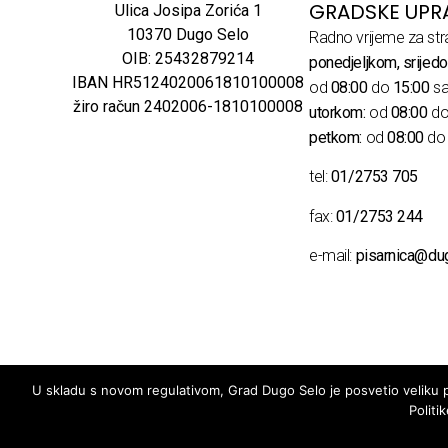
GRADSKE UPR
Ulica Josipa Zorića 1
10370 Dugo Selo
Radno vrijeme za str
OIB: 25432879214
ponedjeljkom, srijedo
IBAN HR5124020061810100008
od
08:00
do
15:00
sa
žiro račun 2402006-1810100008
utorkom:
od
08:00
d
petkom:
od
08:00
d
tel:
01/2753 705
fax:
01/2753 244
e-mail:
pisarnica@du
U skladu s novom regulativom, Grad Dugo Selo je posvetio veliku pa
Politi