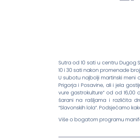
Sutra od 10 sati u centru Dugog 
10 i 30 sati nakon promenade bro
U subotu najbolji martinski meni
Prigorja i Posavine, ali i jela gos
vure gastrokulture” od od 16,00 d
šarani na rašljama i različita d
“Slavonskih lola”. Podsjećamo kak
Više o bogatom programu manifes