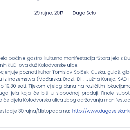
29 rujna, 2017
Dugo Selo
Sela počinje gastro-kulturna manifestacija “Stara jela z 
jnih KUD-ova duž Kolodvorske ulice.
 ocjenjuje poznati kuhar Tomislav Špiček. Guska, gulaš, 
tiju iz inozemstva (Mađarska, Brazil, BiH, Južna Koreja, SA
o 19,30 sati. Tijekom cijelog dana na različitim lokacijama
ruga jela koja će biti u slobodnoj prodaji. Finale subo
o će cijela Kolodvorska ulica zbog održavanja manifestaci
tacije 30.rujna/1.listopada na:
http://www.dugoselska-kr