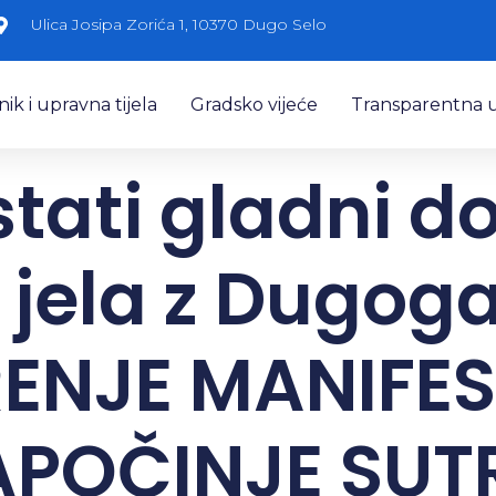
Ulica Josipa Zorića 1, 10370 Dugo Selo
k i upravna tijela
Gradsko vijeće
Transparentna 
stati gladni do
 jela z Dugoga
ENJE MANIFES
APOČINJE SUT