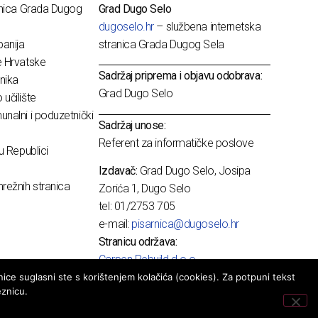
dnica Grada Dugog
Grad Dugo Selo
dugoselo.hr
– službena internetska
anija
stranica Grada Dugog Sela
e Hrvatske
Sadržaj priprema i objavu odobrava:
nika
Grad Dugo Selo
učilište
nalni i poduzetnički
Sadržaj unose:
Referent za informatičke poslove
u Republici
Izdavač:
Grad Dugo Selo, Josipa
režnih stranica
Zorića 1, Dugo Selo
tel: 01/2753 705
e-mail:
pisarnica@dugoselo.hr
Stranicu održava:
Carpen Rebuild d.o.o.
ice suglasni ste s korištenjem kolačića (cookies). Za potpuni tekst
eznicu.