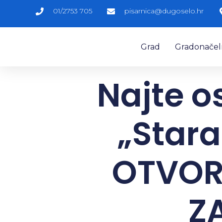
01/2753 705
pisarnica@dugoselo.hr
Grad
Gradonačelni
Najte o
„Stara
OTVOR
Z