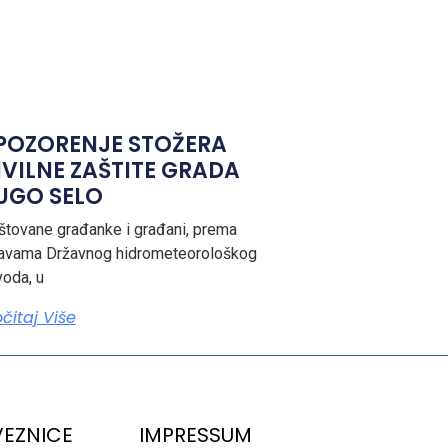
POZORENJE STOŽERA
IVILNE ZAŠTITE GRADA
UGO SELO
tovane građanke i građani, prema
javama Državnog hidrometeorološkog
oda, u
očitaj Više
EZNICE
IMPRESSUM