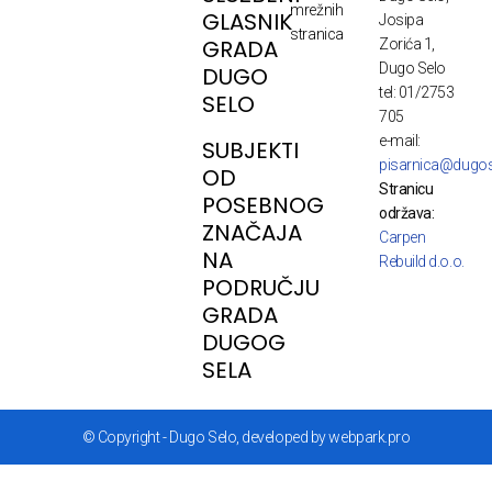
mrežnih
GLASNIK
Josipa
stranica
GRADA
Zorića 1,
Dugo Selo
DUGO
tel: 01/2753
SELO
705
e-mail:
SUBJEKTI
pisarnica@dugos
OD
Stranicu
POSEBNOG
održava:
ZNAČAJA
Carpen
NA
Rebuild d.o.o.
PODRUČJU
GRADA
DUGOG
SELA
© Copyright - Dugo Selo, developed by webpark.pro