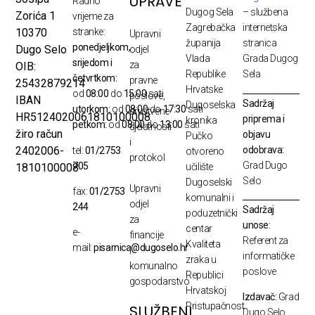
UPRAVE
Radno
Dugog Sela
– službena
Zorića 1
vrijeme za
Zagrebačka
internetska
10370
stranke:
Upravni
županija
stranica
ponedjeljkom,
Dugo Selo
odjel
Vlada
Grada Dugog
srijedom i
za
OIB:
Republike
Sela
četvrtkom:
pravne
25432879214
Hrvatske
od
08:00
do
15:00
sati
poslove,
IBAN
Sadržaj
Dugoselska
utorkom:
od
08:00
do
17:30
sati
društvene
HR5124020061810100008
priprema i
kronika
petkom:
od
08:00
do
13:00
sati
djelatnosti
žiro račun
objavu
Pučko
i
odobrava:
2402006-
tel:
01/2753
otvoreno
protokol
Grad Dugo
705
1810100008
učilište
Selo
Dugoselski
Upravni
fax:
01/2753
komunalni i
odjel
244
Sadržaj
poduzetnički
za
unose:
centar
e-
financije
Referent za
Kvaliteta
mail:
pisarnica@dugoselo.hr
i
informatičke
zraka u
komunalno
poslove
Republici
gospodarstvo
Hrvatskoj
Izdavač:
Grad
Pristupačnost
SLUŽBENI
Dugo Selo,