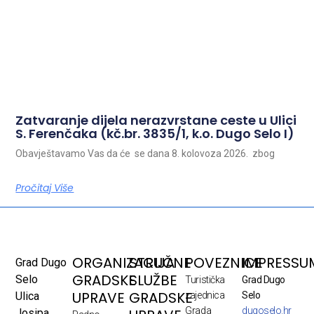
Zatvaranje dijela nerazvrstane ceste u Ulici
S. Ferenčaka (kč.br. 3835/1, k.o. Dugo Selo I)
Obavještavamo Vas da će se dana 8. kolovoza 2026. zbog
Pročitaj Više
ORGANIZACIJA
STRUČNE
POVEZNICE
IMPRESSU
Grad Dugo
GRADSKE
SLUŽBE
Selo
Turistička
Grad Dugo
UPRAVE
GRADSKE
Ulica
zajednica
Selo
Grada
dugoselo.hr
Josipa