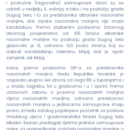
i područne (regionalne) samouprave. Izbori su se
održali u nedjelju, 5. svibnja, a tako i na području grada
Dugog Sela, i to za predstavnika albanske nacionalne
manjine, dok srpska nacionalna manjina nije imala
kandidaturu. Prema službenim podacima Državnog
izbornog povjerenstva od 109 birača albanske
nacionalne manjine na području grada Dugog Sela
glasovalo je 12, odnosno 11,01 posto birača, koji su
izabrali kandidatkinju Valentinu Mrijaj, dok je njezin
zamjenik Jak Mrijaj.
Inače, prema podacima DIP-a za predstavnike
nacionalnih manjina Vlada Republike Hrvatske je
raspisala ukupno 144 izbora, od čega 89 u županijama i
u Gradu Zagrebu, 54 u gradovima i u 1 općini. Prema
Ustavnom zakonu o pravima nacionalnih manjina
Vijeća nacionalnih manjina, odnosno predstavnici
nacionalnih manjina u jedinicama samouprave imaju
pravo, između ostalog pojašnjava pročelnik za poslove
Gradskog vijeća i gradonačelnika Grada Dugog Sela
Mladen Šestan, predlagati tijelima jedinice samouprave
mjere za unapređivanje položaja nacionalne manjine u