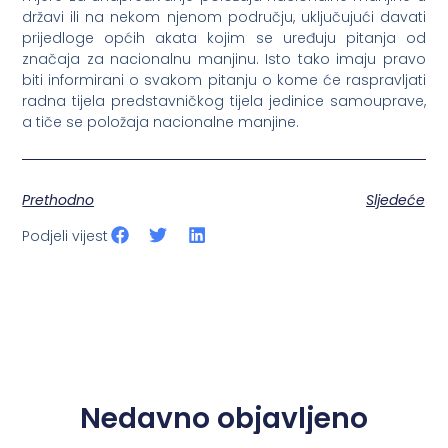
državi ili na nekom njenom području, uključujući davati
prijedloge općih akata kojim se uređuju pitanja od
značaja za nacionalnu manjinu. Isto tako imaju pravo
biti informirani o svakom pitanju o kome će raspravljati
radna tijela predstavničkog tijela jedinice samouprave,
a tiče se položaja nacionalne manjine.
Prethodno
Sljedeće
Podjeli vijest
Nedavno objavljeno