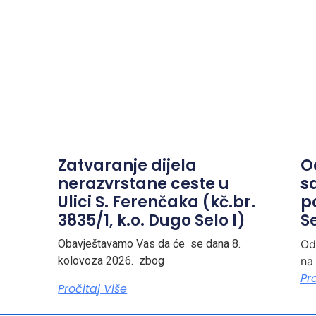
Zatvaranje dijela
O
nerazvrstane ceste u
s
Ulici S. Ferenčaka (kč.br.
p
3835/1, k.o. Dugo Selo I)
Se
Obavještavamo Vas da će se dana 8.
Od
kolovoza 2026. zbog
na
Pr
Pročitaj Više