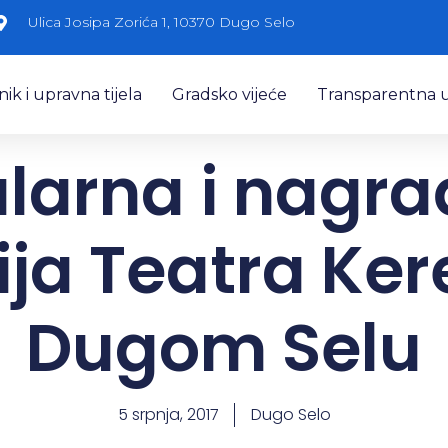
Ulica Josipa Zorića 1, 10370 Dugo Selo
k i upravna tijela
Gradsko vijeće
Transparentna 
larna i nagr
ja Teatra Ker
Dugom Selu
5 srpnja, 2017
Dugo Selo