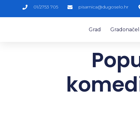
01/2753 705
pisarnica@dugoselo.hr
Grad
Gradonačelni
Popu
komedi