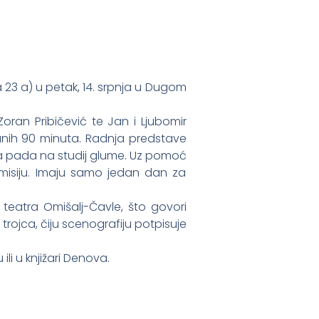
a 23 a) u petak, 14. srpnja u Dugom
ran Pribičević te Jan i Ljubomir
nih 90 minuta. Radnja predstave
uka pada na studij glume. Uz pomoć
 misiju. Imaju samo jedan dan za
 teatra Omišalj-Čavle, što govori
rojca, čiju scenografiju potpisuje
li u knjižari Denova.