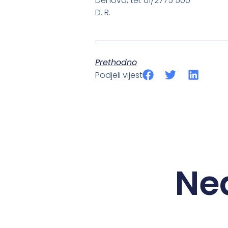
Denova, tel. 01/2775 500
D. R.
Prethodno
Podjeli vijest
Ne