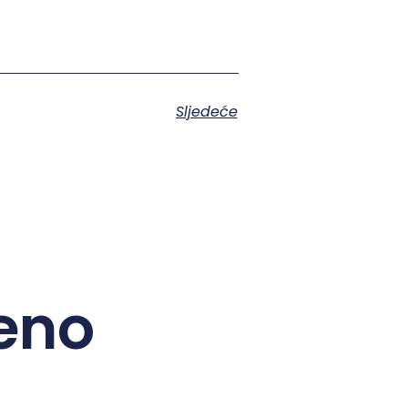
Sljedeće
eno