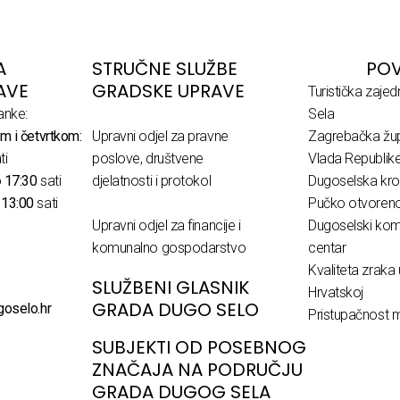
A
STRUČNE SLUŽBE
POV
AVE
GRADSKE UPRAVE
Turistička zaje
anke:
Sela
m i četvrtkom:
Upravni odjel za pravne
Zagrebačka žup
ti
poslove, društvene
Vlada Republik
o
17:30
sati
djelatnosti i protokol
Dugoselska kro
o
13:00
sati
Pučko otvoreno 
Upravni odjel za financije i
Dugoselski komu
komunalno gospodarstvo
centar
Kvaliteta zraka 
SLUŽBENI GLASNIK
Hrvatskoj
GRADA DUGO SELO
goselo.hr
Pristupačnost m
SUBJEKTI OD POSEBNOG
ZNAČAJA NA PODRUČJU
GRADA DUGOG SELA