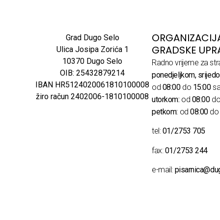
ORGANIZACIJ
Grad Dugo Selo
GRADSKE UPR
Ulica Josipa Zorića 1
10370 Dugo Selo
Radno vrijeme za str
OIB: 25432879214
ponedjeljkom, srijedo
IBAN HR5124020061810100008
od
08:00
do
15:00
sa
žiro račun 2402006-1810100008
utorkom:
od
08:00
d
petkom:
od
08:00
d
tel:
01/2753 705
fax:
01/2753 244
e-mail:
pisarnica@du