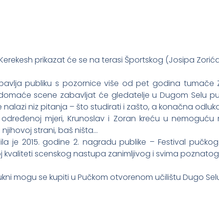
 Kerekesh prikazat će se na terasi Športskog (Josipa Zorić
bavlja publiku s pozornice više od pet godina tumače Zo
 domaće scene zabavljat će gledatelje u Dugom Selu pu
e nalazi niz pitanja – što studirati i zašto, a konačna odl
 u određenoj mjeri, Krunoslav i Zoran kreću u nemoguću
 njihovoj strani, baš ništa…
jila je 2015. godine 2. nagradu publike – Festival pučkog
 kvaliteti scenskog nastupa zanimljivog i svima poznatog t
ukni mogu se kupiti u Pučkom otvorenom učilištu Dugo Selu i