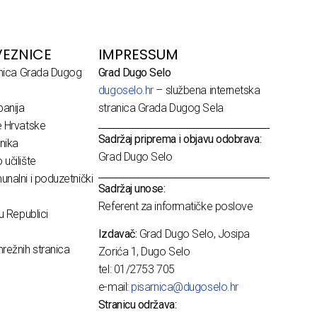
EZNICE
IMPRESSUM
dnica Grada Dugog
Grad Dugo Selo
dugoselo.hr
– službena internetska
anija
stranica Grada Dugog Sela
e Hrvatske
Sadržaj priprema i objavu odobrava:
nika
Grad Dugo Selo
učilište
nalni i poduzetnički
Sadržaj unose:
Referent za informatičke poslove
u Republici
Izdavač:
Grad Dugo Selo, Josipa
režnih stranica
Zorića 1, Dugo Selo
tel: 01/2753 705
e-mail:
pisarnica@dugoselo.hr
Stranicu održava: