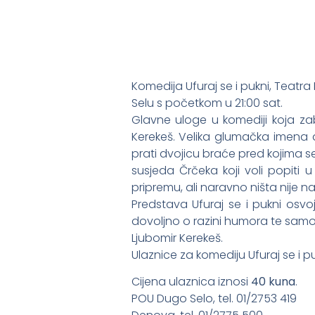
Komedija Ufuraj se i pukni, Teatra
Selu s početkom u 21:00 sat.
Glavne uloge u komediji koja za
Kerekeš. Velika glumačka imena
prati dvojicu braće pred kojima s
susjeda Črčeka koji voli popiti
pripremu, ali naravno ništa nije na
Predstava Ufuraj se i pukni osvo
dovoljno o razini humora te samoj
Ljubomir Kerekeš.
Ulaznice za komediju Ufuraj se i p
Cijena ulaznica iznosi
40 kuna
.
POU Dugo Selo, tel. 01/2753 419