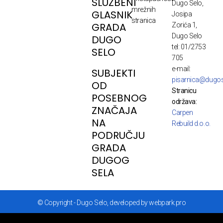
SLUŽBENI
Dugo Selo,
mrežnih
GLASNIK
Josipa
stranica
GRADA
Zorića 1,
Dugo Selo
DUGO
tel: 01/2753
SELO
705
e-mail:
SUBJEKTI
pisarnica@dugos
OD
Stranicu
POSEBNOG
održava:
ZNAČAJA
Carpen
NA
Rebuild d.o.o.
PODRUČJU
GRADA
DUGOG
SELA
© Copyright - Dugo Selo, developed by webpark.pro