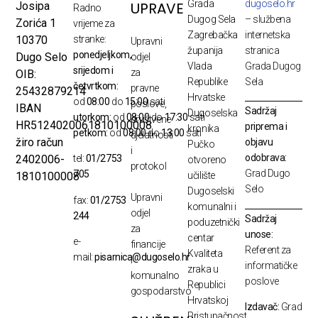
Grada
dugoselo.hr
UPRAVE
Josipa
Radno
Dugog Sela
– službena
Zorića 1
vrijeme za
Zagrebačka
internetska
10370
stranke:
Upravni
županija
stranica
ponedjeljkom,
Dugo Selo
odjel
Vlada
Grada Dugog
srijedom i
za
OIB:
Republike
Sela
četvrtkom:
pravne
25432879214
Hrvatske
od
08:00
do
15:00
sati
poslove,
IBAN
Sadržaj
Dugoselska
utorkom:
od
08:00
do
17:30
sati
društvene
HR5124020061810100008
priprema i
kronika
petkom:
od
08:00
do
13:00
sati
djelatnosti
žiro račun
objavu
Pučko
i
odobrava:
2402006-
tel:
01/2753
otvoreno
protokol
Grad Dugo
705
1810100008
učilište
Selo
Dugoselski
Upravni
fax:
01/2753
komunalni i
odjel
244
Sadržaj
poduzetnički
za
unose:
centar
e-
financije
Referent za
Kvaliteta
mail:
pisarnica@dugoselo.hr
i
informatičke
zraka u
komunalno
poslove
Republici
gospodarstvo
Hrvatskoj
Izdavač:
Grad
Pristupačnost