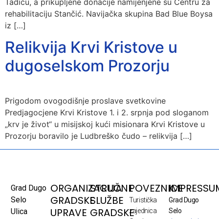
Tadiću, a prikupljene donacije namijenjene su Centru za
rehabilitaciju Stančić. Navijačka skupina Bad Blue Boysa
iz […]
Relikvija Krvi Kristove u
dugoselskom Prozorju
Prigodom ovogodišnje proslave svetkovine
Predjagocjene Krvi Kristove 1. i 2. srpnja pod sloganom
„krv je život“ u misijskoj kući misionara Krvi Kristove u
Prozorju boravilo je Ludbreško čudo – relikvija […]
ORGANIZACIJA
STRUČNE
POVEZNICE
IMPRESSU
Grad Dugo
GRADSKE
SLUŽBE
Selo
Turistička
Grad Dugo
UPRAVE
GRADSKE
Ulica
zajednica
Selo