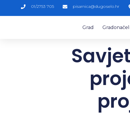
01/2753 705
pisarnica@dugoselo.hr
Grad
Gradonačelni
Savje
proj
pro