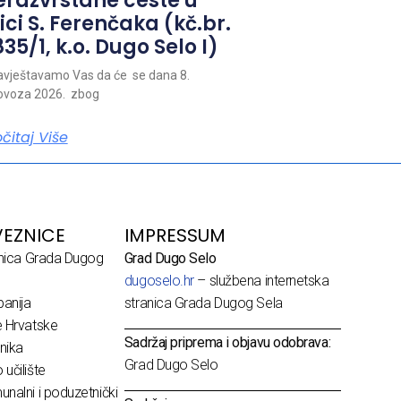
erazvrstane ceste u
ici S. Ferenčaka (kč.br.
35/1, k.o. Dugo Selo I)
vještavamo Vas da će se dana 8.
ovoza 2026. zbog
očitaj Više
EZNICE
IMPRESSUM
dnica Grada Dugog
Grad Dugo Selo
dugoselo.hr
– službena internetska
anija
stranica Grada Dugog Sela
e Hrvatske
Sadržaj priprema i objavu odobrava:
nika
Grad Dugo Selo
učilište
nalni i poduzetnički