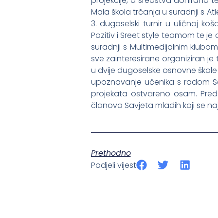
projekcije, a sredstva donirana te
Mala škola trčanja u suradnji s A
3. dugoselski turnir u uličnoj ko
Pozitiv i Sreet style teamom te je
suradnji s Multimedijalnim klubo
sve zainteresirane organiziran j
u dvije dugoselske osnovne škole t
upoznavanje učenika s radom Sav
projekata ostvareno osam. Predsj
članova Savjeta mladih koji se n
Prethodno
Podjeli vijest