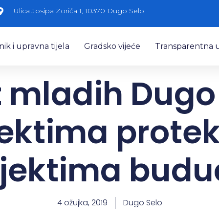
Ulica Josipa Zorića 1, 10370 Dugo Selo
k i upravna tijela
Gradsko vijeće
Transparentna 
t mladih Dugo 
ektima protek
jektima bud
4 ožujka, 2019
Dugo Selo