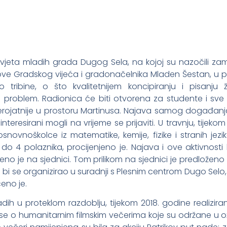
Savjeta mladih grada Dugog Sela, na kojoj su nazočili z
ove Gradskog vijeća i gradonačelnika Mladen Šestan, u 
o tribine, o što kvalitetnijem koncipiranju i pisanj
 problem. Radionica će biti otvorena za studente i sve 
jerojatnije u prostoru Martinusa. Najava samog događan
nteresirani mogli na vrijeme se prijaviti. U travnju, tijeko
snovnoškolce iz matematike, kemije, fizike i stranih jezik
 do 4 polaznika, procijenjeno je. Najava i ove aktivnost
no je na sjednici. Tom prilikom na sjednici je predložen
i bi se organizirao u suradnji s Plesnim centrom Dugo Se
eno je.
dih u proteklom razdoblju, tijekom 2018. godine realizira
 se o humanitarnim filmskim večerima koje su održane u ož