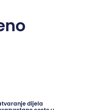
eno
atvaranje dijela