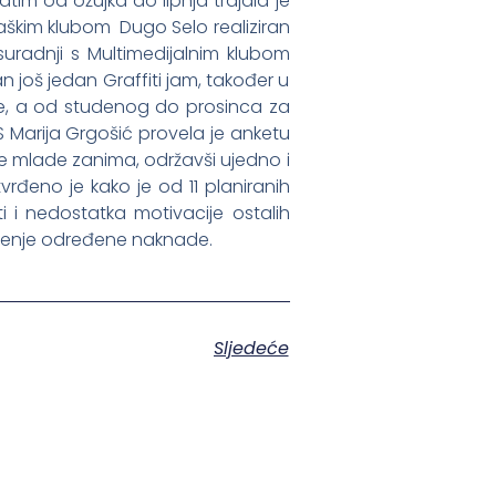
atim od ožujka do lipnja trajala je
kaškim klubom Dugo Selo realiziran
 suradnji s Multimedijalnim klubom
n još jedan Graffiti jam, također u
ure, a od studenog do prosinca za
 Marija Grgošić provela je anketu
oje mlade zanima, održavši ujedno i
đeno je kako je od 11 planiranih
i i nedostatka motivacije ostalih
ođenje određene naknade.
Sljedeće