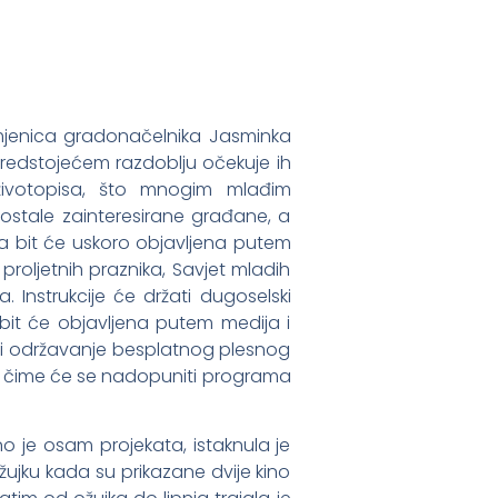
amjenica gradonačelnika Jasminka
predstojećem razdoblju očekuje ih
u životopisa, što mnogim mlađim
ostale zainteresirane građane, a
ja bit će uskoro objavljena putem
m proljetnih praznika, Savjet mladih
a. Instrukcije će držati dugoselski
i bit će objavljena putem medija i
o i održavanje besplatnog plesnog
lo, čime će se nadopuniti programa
no je osam projekata, istaknula je
ujku kada su prikazane dvije kino