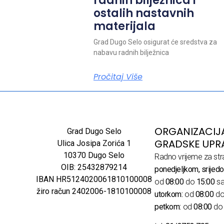
radnih bilježnica i
ostalih nastavnih
materijala
Grad Dugo Selo osigurat će sredstva za
nabavu radnih bilježnica
Pročitaj Više
ORGANIZACIJ
Grad Dugo Selo
GRADSKE UPR
Ulica Josipa Zorića 1
10370 Dugo Selo
Radno vrijeme za str
OIB: 25432879214
ponedjeljkom, srijedo
IBAN HR5124020061810100008
od
08:00
do
15:00
sa
žiro račun 2402006-1810100008
utorkom:
od
08:00
d
petkom:
od
08:00
d