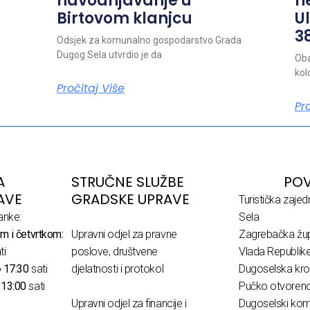
navodnjavanje u
n
Birtovom klanjcu
Ul
38
Odsjek za komunalno gospodarstvo Grada
Dugog Sela utvrdio je da
Oba
kol
Pročitaj Više
Pr
A
STRUČNE SLUŽBE
POV
AVE
GRADSKE UPRAVE
Turistička zaje
anke:
Sela
m i četvrtkom:
Upravni odjel za pravne
Zagrebačka žup
ti
poslove, društvene
Vlada Republik
o
17:30
sati
djelatnosti i protokol
Dugoselska kro
o
13:00
sati
Pučko otvoreno 
Upravni odjel za financije i
Dugoselski komu