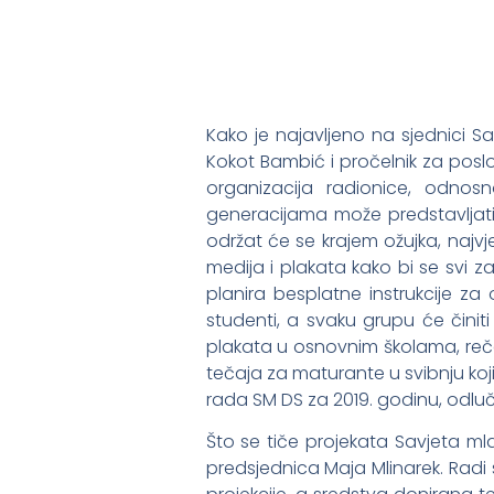
Kako je najavljeno na sjednici 
Kokot Bambić i pročelnik za posl
organizacija radionice, odnosn
generacijama može predstavljati
održat će se krajem ožujka, najv
medija i plakata kako bi se svi zai
planira besplatne instrukcije za o
studenti, a svaku grupu će činiti
plakata u osnovnim školama, reče
tečaja za maturante u svibnju koj
rada SM DS za 2019. godinu, odluč
Što se tiče projekata Savjeta mla
predsjednica Maja Mlinarek. Radi