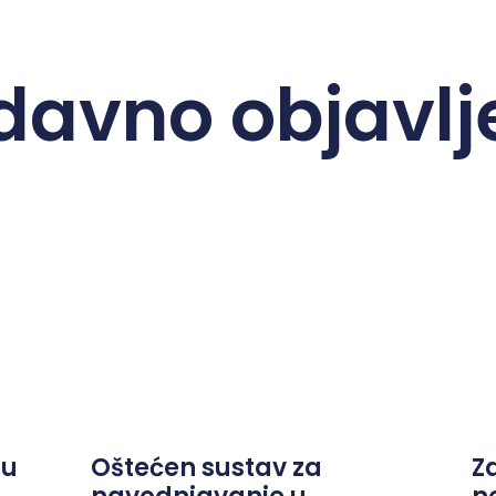
davno objavlj
ju
Oštećen sustav za
Z