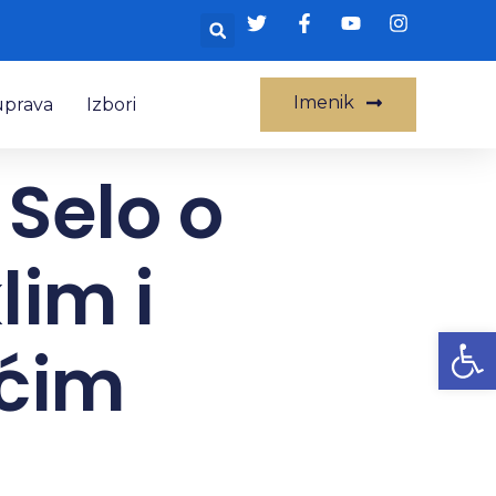
Imenik
uprava
Izbori
Selo o
lim i
Op
ućim