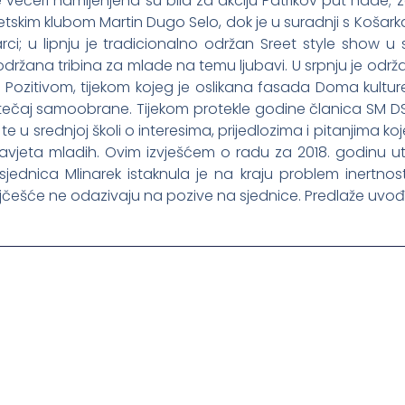
 večeri namijenjena su bila za akciju Patrikov put nade; z
tletskim klubom Martin Dugo Selo, dok je u suradnji s Košar
šarci; u lipnju je tradicionalno održan Sreet style show u
 održana tribina za mlade na temu ljubavi. U srpnju je održa
m Pozitivom, tijekom kojeg je oslikana fasada Doma kult
e tečaj samoobrane. Tijekom protekle godine članica SM DS
e u srednjoj školi o interesima, prijedlozima i pitanjima k
jeta mladih. Ovim izvješćem o radu za 2018. godinu utvr
ednica Mlinarek istaknula je na kraju problem inertnost
ajčešće ne odazivaju na pozive na sjednice. Predlaže uv