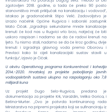
infrastrukturu na području Dugog Sela. Trebao bi biti
zgotovljen 2018. godine, a tada će preko 90 posto
stanovništva imati priključak na kanalizaciju i vodovod“,
istakao je gradonačelnik Stipo Velić. Zadovoljstvo je
izrazio načelnik Općine Rugvica i saborski zastupnik
Mato Čičak. „Izgradnja sekundarne mreže kanalizacije
krenuti će kod nas u Rugvici vrlo brzo, natječaj će biti
uskoro raspisan i nadamo se da će radovi krenuti na
ljeto. Tu nismo stali, nadamo se da će kroz godinu, dvije
krenuti i izgradnja glavnog voda prema Oborovu i
Prevlaci kako bi cijeli kanalizacijski sustav stavili u
funkciju“, izjavio je Čičak.
U okviru Operativnog programa Konkurentnost i kohezija
2014.-2020. Hrvatskoj za projekte poboljšanja javnih
vodoopskrbnih sustava ukupno na raspolaganju oko 7,8
milijardi kuna
Uz projekt Dugo Selo-Rugvica, predana je
dokumentacija za projekte Krk, Varaždin, Velika Gorica, i
Betina-Murter. „Ovo je potvrda kontinuiranog rada
Ministarstva na pripremi projekata koji se sufinanciraju iz