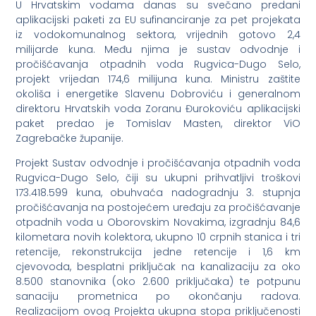
U Hrvatskim vodama danas su svečano predani
aplikacijski paketi za EU sufinanciranje za pet projekata
iz vodokomunalnog sektora, vrijednih gotovo 2,4
milijarde kuna. Među njima je sustav odvodnje i
pročišćavanja otpadnih voda Rugvica-Dugo Selo,
projekt vrijedan 174,6 milijuna kuna. Ministru zaštite
okoliša i energetike Slavenu Dobroviću i generalnom
direktoru Hrvatskih voda Zoranu Đurokoviću aplikacijski
paket predao je Tomislav Masten, direktor ViO
Zagrebačke županije.
Projekt Sustav odvodnje i pročišćavanja otpadnih voda
Rugvica-Dugo Selo, čiji su ukupni prihvatljivi troškovi
173.418.599 kuna, obuhvaća nadogradnju 3. stupnja
pročišćavanja na postojećem uređaju za pročišćavanje
otpadnih voda u Oborovskim Novakima, izgradnju 84,6
kilometara novih kolektora, ukupno 10 crpnih stanica i tri
retencije, rekonstrukcija jedne retencije i 1,6 km
cjevovoda, besplatni priključak na kanalizaciju za oko
8.500 stanovnika (oko 2.600 priključaka) te potpunu
sanaciju prometnica po okončanju radova.
Realizacijom ovog Projekta ukupna stopa priključenosti