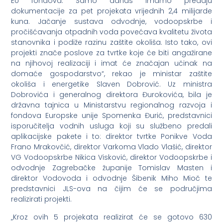
EU fondova. Samo danas imamo predaju
dokumentacije za pet projekata vrijednih 2,4 milijarde
kuna. Jačanje sustava odvodnje, vodoopskrbe i
pročišćavanja otpadnih voda povećava kvalitetu života
stanovnika i podiže razinu zaštite okoliša. Isto tako, ovi
projekti znače poslove za tvrtke koje će biti angažirane
na njihovoj realizaciji i imat će značajan učinak na
domaće gospodarstvo“, rekao je ministar zaštite
okoliša i energetike Slaven Dobrović. Uz ministra
Dobrovića i generalnog direktora Đurokovića, bila je
državna tajnica u Ministarstvu regionalnog razvoja i
fondova Europske unije Spomenka Đurić, predstavnici
isporučitelja vodnih usluga koji su službeno predali
aplikacijske pakete i to: direktor tvrtke Ponikve Voda
Frano Mrakovčić, direktor Varkoma Vlado Vlašić, direktor
VG Vodoopskrbe Nikica Visković, direktor Vodoopskrbe i
odvodnje Zagrebačke županije Tomislav Masten i
direktor Vodovoda i odvodnje Šibenik Miho Mioč te
predstavnici JLS-ova na čijim će se područjima
realizirati projekti.
„Kroz ovih 5 projekata realizirat će se gotovo 630