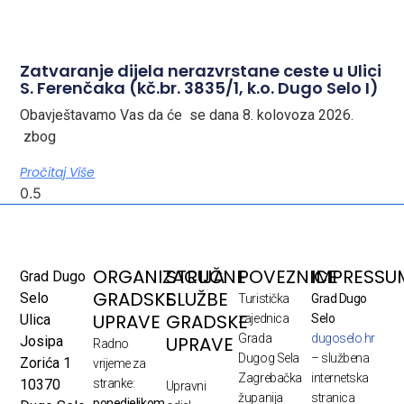
Zatvaranje dijela nerazvrstane ceste u Ulici
S. Ferenčaka (kč.br. 3835/1, k.o. Dugo Selo I)
Obavještavamo Vas da će se dana 8. kolovoza 2026.
zbog
Pročitaj Više
ORGANIZACIJA
STRUČNE
POVEZNICE
IMPRESSU
Grad Dugo
GRADSKE
SLUŽBE
Selo
Turistička
Grad Dugo
UPRAVE
GRADSKE
Ulica
zajednica
Selo
Grada
dugoselo.hr
UPRAVE
Josipa
Radno
Dugog Sela
– službena
Zorića 1
vrijeme za
Zagrebačka
internetska
10370
stranke:
Upravni
županija
stranica
ponedjeljkom,