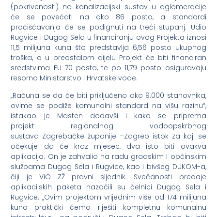
(pokrivenosti) na kanalizacijski sustav u aglomeracije
će se povećati na oko 86 posto, a standardi
pročišćavanja će se podignuti na treći stupanj. Udio
Rugvice i Dugog Sela u financiranju ovog Projekta iznosi
11,5 milijuna kuna što predstavlja 6,56 posto ukupnog
troška, a u preostalom dijelu Projekt će biti financiran
sredstvima EU 70 posto, te po 11,79 posto osiguravaju
resorno Ministarstvo i Hrvatske vode.
„Računa se da će biti priključeno oko 9.000 stanovnika,
ovime se podiže komunalni standard na višu razinu“,
istakao je Masten dodavši i kako se priprema
projekt regionalnog vodoopskrbnog
sustava Zagrebačke županije –Zagreb istok za koji se
očekuje da će kroz mjesec, dva isto biti ovakva
aplikacija. On je zahvalio na radu gradskim i općinskim
službama Dugog Sela i Rugvice, kao i bivšeg DUKOM-a,
čiji je ViO ZŽ pravni sljednik. Svečanosti predaje
aplikacijskih paketa nazočili su čelnici Dugog Sela i
Rugvice. „Ovim projektom vrijednim više od 174 milijuna
kuna praktički ćemo riješiti kompletnu komunalnu