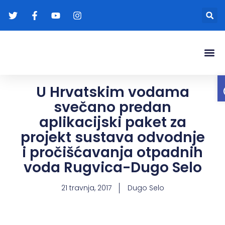
Gradonače
Transparentna
U Hrvatskim vodama
svečano predan
aplikacijski paket za
projekt sustava odvodnje
i pročišćavanja otpadnih
voda Rugvica-Dugo Selo
21 travnja, 2017
Dugo Selo