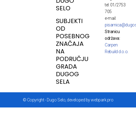
DUGO
tel: 01/2753
SELO
705
e-mail:
SUBJEKTI
pisarnica@dugos
OD
Stranicu
POSEBNOG
održava:
ZNAČAJA
Carpen
NA
Rebuild d.o.o.
PODRUČJU
GRADA
DUGOG
SELA
© Copyright - Dugo Selo, developed by webpark.pro