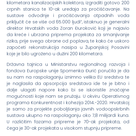
kilometara kanalizacijskih kolektora, izgraditi gotovo 200
crpnih stanica te 10-ak uređaja za pročišćavanje. Na
sustave odvodnje i pročišćavanja otpadnih voda
priključit će se više od 65.000 ljudi“, istaknuo je generalni
direktor Hrvatskih voda Zoran Đuroković koji je najavio
da kreće i ubrzana priprema projekata za smanjivanje
rizika, prije svega obrane od poplava, te kako će uskoro
započeti rekonstrukcija nasipa u Županjskoj Posavini
koje je bilo ugroženo u dužini 200 kilometara.
Državna tajnica u Ministarstvu regionalnog razvoja i
fondova Europske unije Spomenka Đurić poručila je da
su nam na raspolaganju iznimno velika EU sredstva te
je naglasila da apsorpcija sredstava ide te je bitno i
dalje ulagati napore kako bi se iskoristile značajne
mogućnosti koje nam se pružaju. U okviru Operativnog
programa Konkurentnost i kohezija 2014.-2020. Hrvatskoj
je samo za projekte poboljšanja javnih vodoopskrbnih
sustava ukupno na raspolaganju oko 7,8 milijardi kuna.
U različitim fazama pripreme je 70-ak projekata, od
čega je 30-ak projekata u visokom stupnju pripreme.