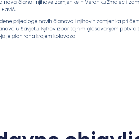
a nova člana i njihove zamjenike – Veroniku Žmalec i zam
 Pavić.
dene prijedloge novih članova i njihovih zamjenika pri čemu
članova u Savjetu. Njihov izbor tajnim glasovanjem potvr
oja je planirana krajem kolovoza.