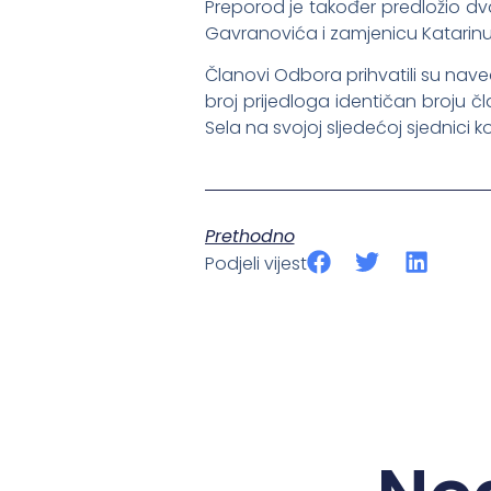
Preporod je također predložio dv
Gavranovića i zamjenicu Katarinu
Članovi Odbora prihvatili su nave
broj prijedloga identičan broju 
Sela na svojoj sljedećoj sjednici k
Prethodno
Podjeli vijest