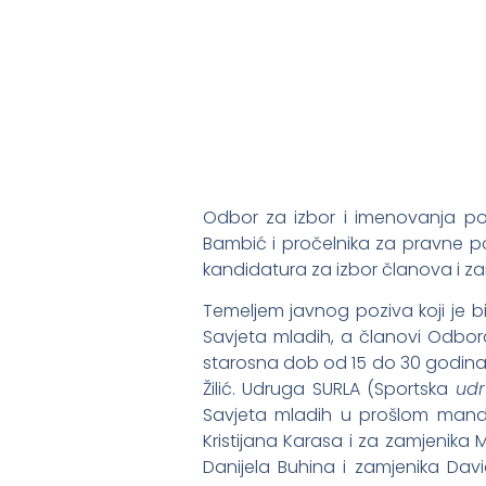
Odbor za izbor i imenovanja po
Bambić i pročelnika za pravne pos
kandidatura za izbor članova i z
Temeljem javnog poziva koji je b
Savjeta mladih, a članovi Odbora 
starosna dob od 15 do 30 godina.
Žilić. Udruga SURLA (Sportska
ud
Savjeta mladih u prošlom manda
Kristijana Karasa i za zamjenika
Danijela Buhina i zamjenika Dav