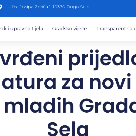
Ulica Josipa Zorića 1, 10370 Dugo Selo
k i upravna tijela
Gradsko vijeće
Transparentna 
vrđeni prijedl
atura za novi
a mladih Grad
Sela