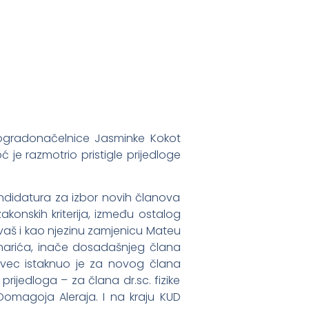
dogradonačelnice Jasminke Kokot
 je razmotrio pristigle prijedloge
andidatura za izbor novih članova
akonskih kriterija, između ostalog
vaš i kao njezinu zamjenicu Mateu
Sonarića, inače dosadašnjeg člana
ovec istaknuo je za novog člana
ijedloga – za člana dr.sc. fizike
Domagoja Aleraja. I na kraju KUD