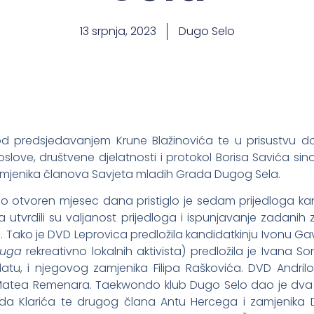
13 srpnja, 2023
Dugo Selo
d predsjedavanjem Krune Blažinovića te u prisustvu 
love, društvene djelatnosti i protokol Borisa Savića sinoć
amjenika članova Savjeta mladih Grada Dugog Sela.
io otvoren mjesec dana pristiglo je sedam prijedloga k
utvrdili su valjanost prijedloga i ispunjavanje zadanih z
 Tako je DVD Leprovica predložila kandidatkinju Ivonu Ga
ruga
rekreativno lokalnih aktivista) predložila je Ivana 
tu, i njegovog zamjenika Filipa Raškovića. DVD Andril
 Matea Remenara. Taekwondo klub Dugo Selo dao je dva pr
ida Klarića te drugog člana Antu Hercega i zamjenika 